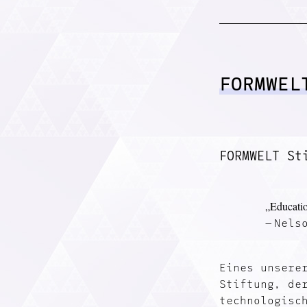
FORMWEL
FORMWELT St
„
Educatio
Nels
Eines unsere
Stiftung, de
technologisc