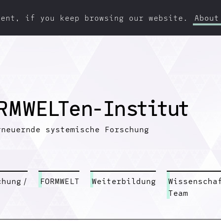
ment, if you keep browsing our website.
About
R
M
W
E
L
T
e
n
-
I
n
s
t
i
t
u
t
rneuernde systemische Forschung
chung
/
FORMWELT
Weiterbildung
Wissenscha
Team