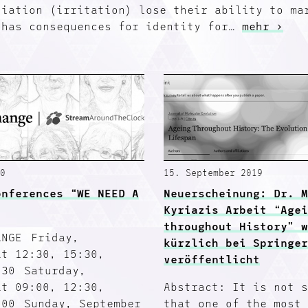
tiation (irritation) lose their ability to ma
 has consequences for identity for…
mehr ›
0
15. September 2019
onferences “WE NEED A
Neuerscheinung: Dr. 
Kyriazis Arbeit “Age
throughout History” 
ANGE Friday,
kürzlich bei Springe
at 12:30, 15:30,
veröffentlicht
:30 Saturday,
at 09:00, 12:30,
Abstract: It is not 
:00 Sunday, September
that one of the most