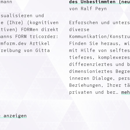
fmann
des Unbestimmten (ne
von Ralf Peyn
isualisieren und
ie (Ihre) (kognitiven
Erforschen und unter
ativen) FORMen direkt
diverse
manns FORM tricorder:
Kommunikation/Konstr
rmform.dev Artikel
Finden Sie heraus, w
hreibung von Gitta
mit Hilfe von selfte
tieferes, komplexere
differenziertes und 
dimensioniertes Begr
inneren Dialoge, per
Beziehungen, Ihrer t
privaten und ber…
me
e anzeigen