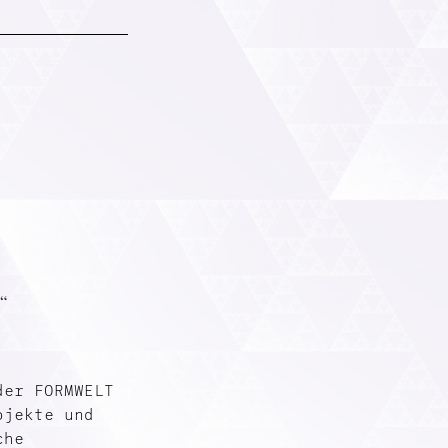
.“
der FORMWELT
ojekte und
che