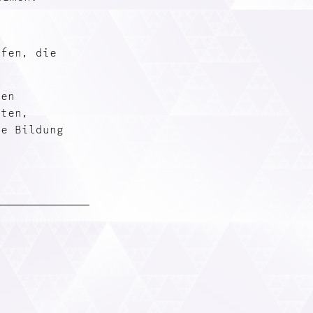
lfen, die
men
iten,
he Bildung