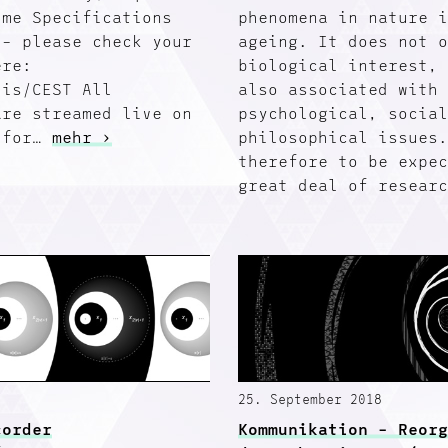
ime Specifications
phenomena in nature 
 – please check your
ageing. It does not 
ere:
biological interest,
.is/CEST All
also associated with
are streamed live on
psychological, socia
tfor…
mehr ›
philosophical issues
therefore to be expe
great deal of resear
25. September 2018
corder
Kommunikation – Reor