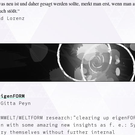
as neu ist und daher gesagt werden sollte, merkt man erst, wenn man a
ch stößt.“
ad Lorenz
eigenFORM
 Gitta Peyn
RMWELT/WELTFORM research:“clearing up eigenFO
yn with some amazing new insights as f. e.: S
try themselves without further internal