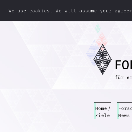
We use cookies. We will assume your agree
F
O
für e
Home
/
Fors
Ziele
News