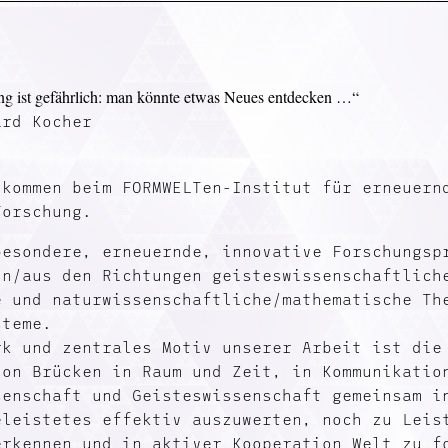
ng ist gefährlich: man könnte etwas Neues entdecken …“
ard Kocher
lkommen beim FORMWELTen-Institut für erneuern
Forschung.
besondere, erneuernde, innovative Forschungsp
in/aus den Richtungen geisteswissenschaftlich
e und naturwissenschaftliche/mathematische Th
steme.
rk und zentrales Motiv unserer Arbeit ist die
von Brücken in Raum und Zeit, in Kommunikatio
senschaft und Geisteswissenschaft gemeinsam i
eleistetes effektiv auszuwerten, noch zu Leis
erkennen und in aktiver Kooperation Welt zu f