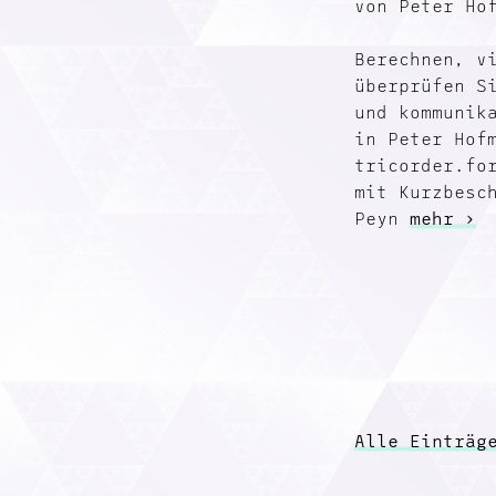
von Peter Ho
Berechnen, v
überprüfen S
und kommunik
in Peter Hof
tricorder.fo
mit Kurzbesc
Peyn
mehr ›
Alle Einträg