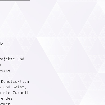
de
rojekte und
e
eorie
 Konstruktion
n und Geist,
n die Zukunft
tendes
ormen.