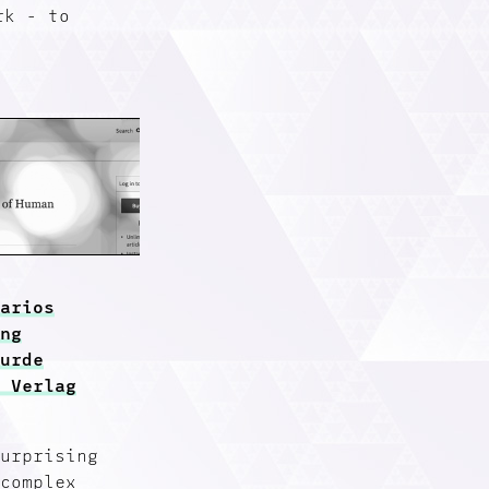
rk - to
Marios
ing
wurde
r Verlag
surprising
 complex