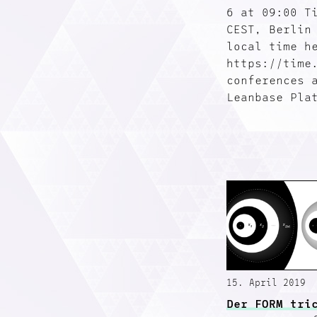
6 at 09:00 T
CEST, Berlin
local time h
https://time
conferences 
Leanbase Pla
15. April 2019
Der FORM tri