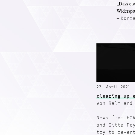
„
Dass etw
Widerspru
Konr
22. April 2021
clearing up 
von Ralf and
News from FO
and Gitta Pe
try to re-en