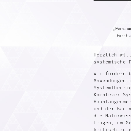
„
Forschu
Gerh
Herzlich wil
systemische 
Wir fördern 
Anwendungen 
Systemtheori
Komplexer Sy
Hauptaugenme
und der Bau 
die Naturwis
tragen, um G
kritisch zu 