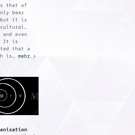
is that of
only bear
 but it is
 cultural,
l and even
. It is
cted that a
ch is…
mehr ›
ganisation