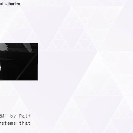
uf scharfen
RM” by Ralf
ystems that