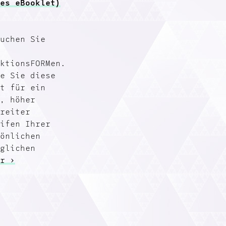
ues eBooklet)
suchen Sie
uktionsFORMen.
ie Sie diese
st für ein
s, höher
breiter
eifen Ihrer
sönlichen
äglichen
hr ›